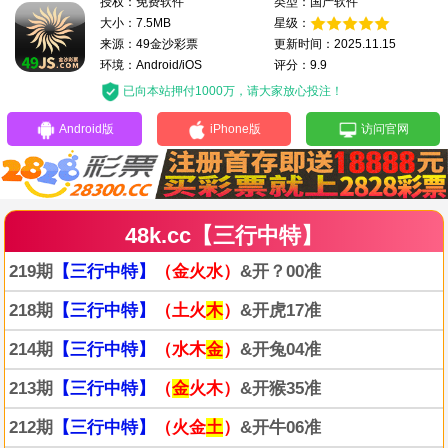
授权：免费软件
类型：国产软件
大小：7.5MB
星级：
来源：49金沙彩票
更新时间：2025.11.15
环境：Android/iOS
评分：9.9
已向本站押付1000万，请大家放心投注！
Android版
iPhone版
访问官网
48k.cc【三行中特】
219期
【三行中特】
（金火水）
&开？00准
218期
【三行中特】
（土火
木
）
&开虎17准
214期
【三行中特】
（水木
金
）
&开兔04准
213期
【三行中特】
（
金
火木）
&开猴35准
212期
【三行中特】
（火金
土
）
&开牛06准