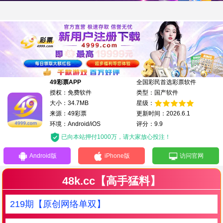
49彩票APP
全国彩民首选彩票软件
授权：免费软件
类型：国产软件
大小：34.7MB
星级：
来源：49彩票
更新时间：2026.6.1
环境：Android/iOS
评分：9.9
已向本站押付1000万，请大家放心投注！
Android版
iPhone版
访问官网
48k.cc【高手猛料】
219期【原创网络单双】