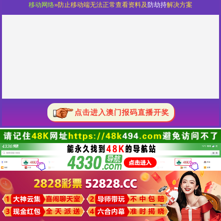
移动网络
»防止移动端无法正常查看资料及
防劫持
解决方案
点击进入澳门报码直播开奖