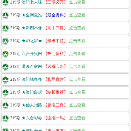
219期
澳门老人味
【三期必开】
点击查看
219期
★全网最准
【最全资料】
点击查看
219期
★新四不像
【高手二肖】
点击查看
219期
★49之家★
【最准平特】
点击查看
219期
六合开奖网
【热门资料】
点击查看
219期
港澳百家网
【必看心水】
点击查看
219期
澳门钱多多
【官网直营】
点击查看
219期
★澳门白虎
【站长推荐】
点击查看
219期
★仙人指路
【超准三肖】
点击查看
219期
★六合彩券
【连准一码】
点击查看
219期
★赛码会★
【美女推荐】
点击查看