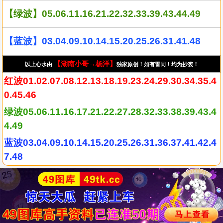
【绿波】05.06.11.16.21.22.32.33.39.43.44.49
【蓝波】03.04.09.10.14.15.20.25.26.31.41.48
【湖南小哥→杨洋】
以上心水由
独家原创！如有雷同！均为抄袭！
红波01.02.07.08.12.13.18.19.23.24.29.30.34.35.4
0.45.46
绿波05.06.11.16.17.21.22.27.28.32.33.38.39.43.4
4.49
蓝波03.04.09.10.14.15.20.25.26.31.36.37.41.42.4
7.48