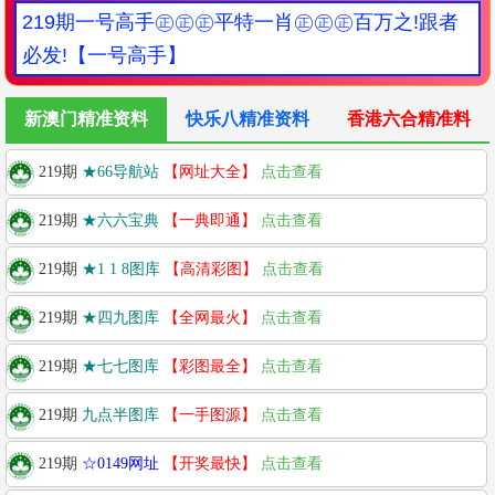
219期一号高手㊣㊣㊣平特一肖㊣㊣㊣百万之!跟者
必发!【一号高手】
新澳门精准资料
快乐八精准资料
香港六合精准料
219期
★66导航站
【网址大全】
点击查看
219期
★六六宝典
【一典即通】
点击查看
219期
★1 1 8图库
【高清彩图】
点击查看
219期
★四九图库
【全网最火】
点击查看
219期
★七七图库
【彩图最全】
点击查看
219期
九点半图库
【一手图源】
点击查看
219期
☆0149网址
【开奖最快】
点击查看