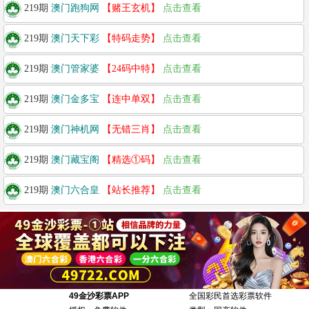
219期
澳门跑狗网
【赌王玄机】
点击查看
219期
澳门天下彩
【特码走势】
点击查看
219期
澳门管家婆
【24码中特】
点击查看
219期
澳门金多宝
【连中单双】
点击查看
219期
澳门神机网
【无错三肖】
点击查看
219期
澳门藏宝阁
【精选①码】
点击查看
219期
澳门六合皇
【站长推荐】
点击查看
49金沙彩票APP
全国彩民首选彩票软件