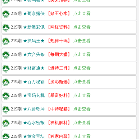
219期
★葡京赌侠
【赌王心水】
点击查看
219期
★新澳彩讯
【网红资料】
点击查看
219期
★抓码王★
【规律十码】
点击查看
219期
★六合头条
【每期大赚】
点击查看
219期
★财富通★
【爆特二肖】
点击查看
219期
★百万秘籍
【澳彩甄选】
点击查看
219期
★宝码玄机
【暴富好料】
点击查看
219期
★八卦乾坤
【中特秘籍】
点击查看
219期
★心水密报
【神机解料】
点击查看
219期
★黄金宝坛
【独家内幕】
点击查看