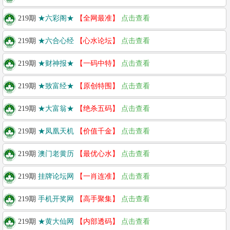
219期
★六彩阁★
【全网最准】
点击查看
219期
★六合心经
【心水论坛】
点击查看
219期
★财神报★
【一码中特】
点击查看
219期
★致富经★
【原创特围】
点击查看
219期
★大富翁★
【绝杀五码】
点击查看
219期
★凤凰天机
【价值千金】
点击查看
219期
澳门老黄历
【最优心水】
点击查看
219期
挂牌论坛网
【一肖连准】
点击查看
219期
手机开奖网
【高手聚集】
点击查看
219期
★黄大仙网
【内部透码】
点击查看