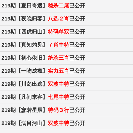
219期
【夏日奇遇】
稳杀二尾
已公开
219期
【夜晚归客】
八选２肖
已公开
219期
【四虎归山】
特码单双
已公开
219期
【真知灼见】
７肖中特
已公开
219期
【初心依旧】
绝杀三肖
已公开
219期
【一吻成瘾】
实力五肖
已公开
219期
【川岛出逃】
双波中特
已公开
219期
【凡间来客】
七尾中特
已公开
219期
【寥若星辰】
特码３行
已公开
219期
【满目河山】
双波中特
已公开