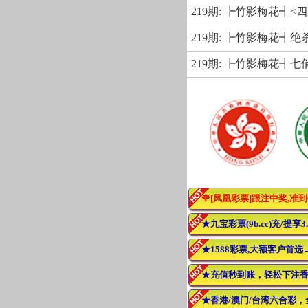
219期: ┣竹影梅花┫
219期: ┣竹影梅花┫绝
219期: ┣竹影梅花┫
🌹[凤凰彩票]跟注中奖,准
★九宝彩票(9b.cc)充/提享3
★1588彩票,大额客户首
★充值秒到账，轻松下注香
★香港/澳门/台湾六合彩，