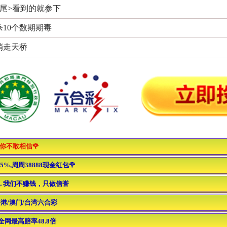
<四尾>看到的就参下
杀10个数期期毒
七俏走天桥
到你不敢相信🌹
.5%,周周38888现金红包🌹
选→我们不赚钱，只做信誉
港/澳门/台湾六合彩
全网最高赔率48.8倍