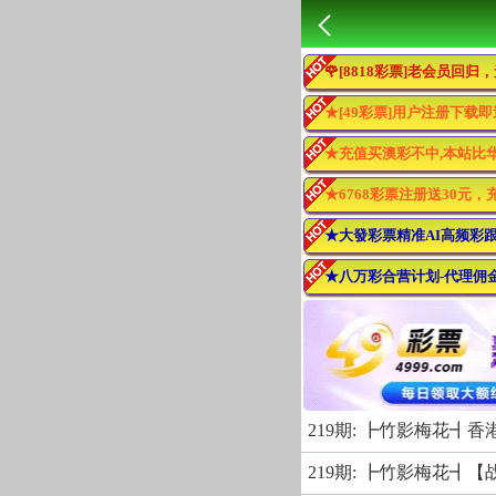
🌹[8818彩票]老会员回
★[49彩票]用户注册下载即
★充值买澳彩不中,本站比华
★6768彩票注册送30元，
★大發彩票精准AI高频彩跟
★八万彩合营计划-代理佣金
219期: ┣竹影梅花┫
219期: ┣竹影梅花┫