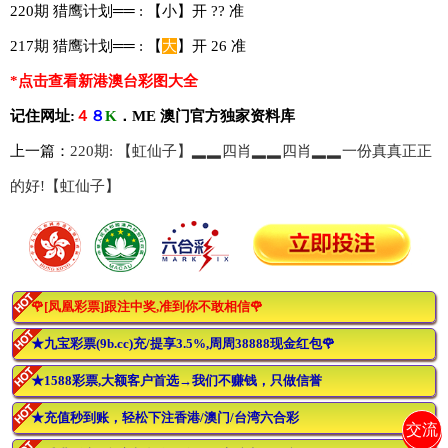
220期 猎鹰计划══ : 【小】开 ?? 准
217期 猎鹰计划══ : 【
大
】开 26 准
*点击查看新港澳台彩图大全
记住网址:
４
８
K
．ME 澳门官方独家资料库
上一篇：
220期: 【虹仙子】▂▂四肖▂▂四肖▂▂一份真真正正
的好!【虹仙子】
🌹[凤凰彩票]跟注中奖,准到你不敢相信🌹
★九宝彩票(9b.cc)充/提享3.5%,周周38888现金红包🌹
★1588彩票,大额客户首选→我们不赚钱，只做信誉
★充值秒到账，轻松下注香港/澳门/台湾六合彩
交流