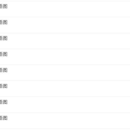
妙语图
妙语图
妙语图
妙语图
妙语图
妙语图
妙语图
妙语图