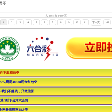
妙语图
共 1685 条 1/169 页
1
2
3
4
5
6
7
8
9
10
11
下一页
169
到你不敢相信🌹
.5%,周周38888现金红包🌹
选→我们不赚钱，只做信誉
港/澳门/台湾六合彩
全网最高赔率48.8倍