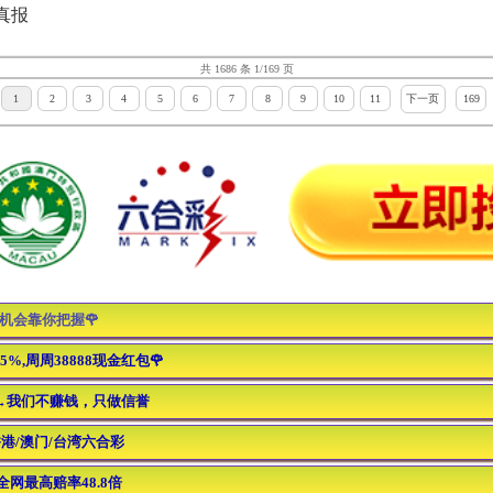
传真报
共 1686 条 1/169 页
1
2
3
4
5
6
7
8
9
10
11
下一页
169
 机会靠你把握🌹
.5%,周周38888现金红包🌹
选→我们不赚钱，只做信誉
港/澳门/台湾六合彩
全网最高赔率48.8倍