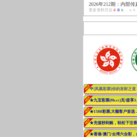
2026年212期：内部
更多资料尽在
４
８
ｋ
．ｕｋ
🌹[凤凰彩票]你的发财之道
★九宝彩票(9b.cc)充/提享3
★1588彩票,大额客户首
★充值秒到账，轻松下注香
★香港/澳门/台湾六合彩，