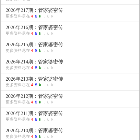
2026年217期：管家婆密传
更多资料尽在
４
８
ｋ
．ｕｋ
2026年216期：管家婆密传
更多资料尽在
４
８
ｋ
．ｕｋ
2026年215期：管家婆密传
更多资料尽在
４
８
ｋ
．ｕｋ
2026年214期：管家婆密传
更多资料尽在
４
８
ｋ
．ｕｋ
2026年213期：管家婆密传
更多资料尽在
４
８
ｋ
．ｕｋ
2026年212期：管家婆密传
更多资料尽在
４
８
ｋ
．ｕｋ
2026年211期：管家婆密传
更多资料尽在
４
８
ｋ
．ｕｋ
2026年210期：管家婆密传
更多资料尽在
４
８
ｋ
．ｕｋ