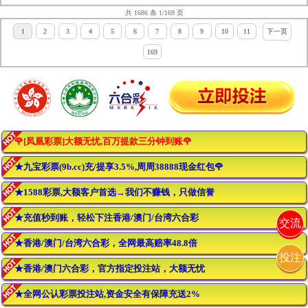
共 1686 条 1/169 页
1
2
3
4
5
6
7
8
9
10
11
下一页
169
🌹[凤凰彩票]大额无忧,百万提款三分钟到账🌹
★九宝彩票(9b.cc)充/提享3.5%,周周38888现金红包🌹
★1588彩票,大额客户首选→我们不赚钱，只做信誉
★充值秒到账，轻松下注香港/澳门/台湾六合彩
交流
★香港/澳门/台湾六合彩，全网最高赔率48.8倍
投注
★香港/澳门六合彩，官方指定投注站，大额无忧
★全网公认彩票投注站,资金安全有保障充送2%