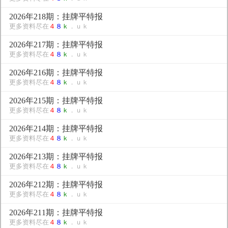
2026年218期：挂牌平特报
更多资料尽在
４
８
ｋ
．ｕｋ
2026年217期：挂牌平特报
更多资料尽在
４
８
ｋ
．ｕｋ
2026年216期：挂牌平特报
更多资料尽在
４
８
ｋ
．ｕｋ
2026年215期：挂牌平特报
更多资料尽在
４
８
ｋ
．ｕｋ
2026年214期：挂牌平特报
更多资料尽在
４
８
ｋ
．ｕｋ
2026年213期：挂牌平特报
更多资料尽在
４
８
ｋ
．ｕｋ
2026年212期：挂牌平特报
更多资料尽在
４
８
ｋ
．ｕｋ
2026年211期：挂牌平特报
更多资料尽在
４
８
ｋ
．ｕｋ