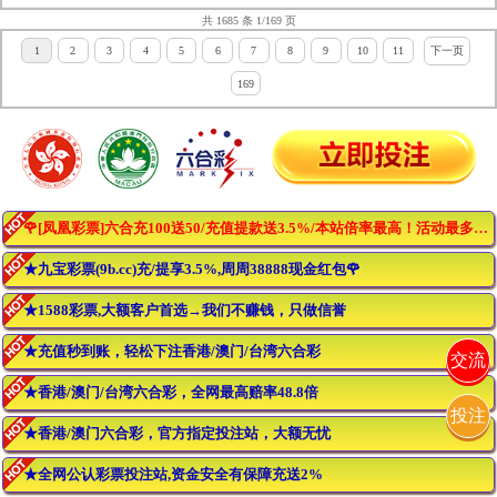
共 1685 条 1/169 页
1
2
3
4
5
6
7
8
9
10
11
下一页
169
🌹[凤凰彩票]六合充100送50/充值提款送3.5%/本站倍率最高！活动最多！🌹
★九宝彩票(9b.cc)充/提享3.5%,周周38888现金红包🌹
★1588彩票,大额客户首选→我们不赚钱，只做信誉
★充值秒到账，轻松下注香港/澳门/台湾六合彩
交流
★香港/澳门/台湾六合彩，全网最高赔率48.8倍
投注
★香港/澳门六合彩，官方指定投注站，大额无忧
★全网公认彩票投注站,资金安全有保障充送2%