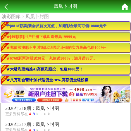
凤凰卜封图
澳彩图库
> 凤凰卜封图
🌹[8818彩票]新会员首次充值，加赠彩金最高可领10888元🌹
★[49彩票]用户注册下载即送最高19999元
★充值买澳彩不中,本站比华强北还强的实力最高包赔100%~
★6768彩票注册送30元，充值送100%，满月送88元。
★大發彩票精准AI高频彩跟投，包赔3000元！
★八万彩合营计划-代理佣金70%,高额佣金轻松赚
2026年218期：凤凰卜封图
更多资料尽在
４
８
ｋ
．ｕｋ
2026年217期：凤凰卜封图
更多资料尽在
４
８
ｋ
．ｕｋ