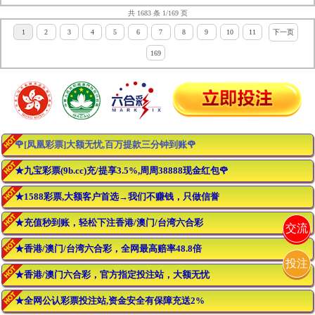
共 1683 条 1/169 页
1
2
3
4
5
6
7
8
9
10
11
下一页
169
🌹[凤凰彩票]大额无忧,百万提款三分钟到账🌹
★九宝彩票(9b.cc)充/提享3.5%,周周38888现金红包🌹
★1588彩票,大额客户首选→我们不赚钱，只做信誉
★充值秒到账，轻松下注香港/澳门/台湾六合彩
交流
★香港/澳门/台湾六合彩，全网最高赔率48.8倍
投注
★香港/澳门六合彩，官方指定投注站，大额无忧
★全网公认彩票投注站,资金安全有保障充送2%