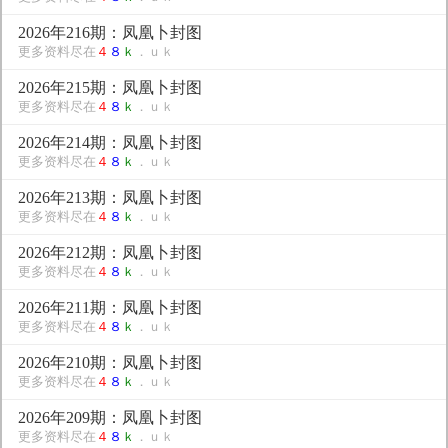
2026年216期：凤凰卜封图
更多资料尽在
４
８
ｋ
．ｕｋ
2026年215期：凤凰卜封图
更多资料尽在
４
８
ｋ
．ｕｋ
2026年214期：凤凰卜封图
更多资料尽在
４
８
ｋ
．ｕｋ
2026年213期：凤凰卜封图
更多资料尽在
４
８
ｋ
．ｕｋ
2026年212期：凤凰卜封图
更多资料尽在
４
８
ｋ
．ｕｋ
2026年211期：凤凰卜封图
更多资料尽在
４
８
ｋ
．ｕｋ
2026年210期：凤凰卜封图
更多资料尽在
４
８
ｋ
．ｕｋ
2026年209期：凤凰卜封图
更多资料尽在
４
８
ｋ
．ｕｋ