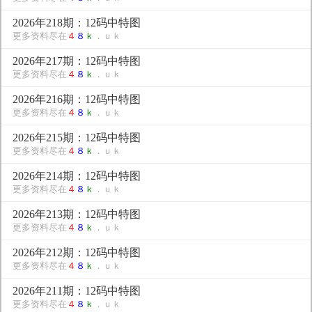
2026年218期：12码中特图
更多资料尽在
４
８
ｋ
．ｕｋ
2026年217期：12码中特图
更多资料尽在
４
８
ｋ
．ｕｋ
2026年216期：12码中特图
更多资料尽在
４
８
ｋ
．ｕｋ
2026年215期：12码中特图
更多资料尽在
４
８
ｋ
．ｕｋ
2026年214期：12码中特图
更多资料尽在
４
８
ｋ
．ｕｋ
2026年213期：12码中特图
更多资料尽在
４
８
ｋ
．ｕｋ
2026年212期：12码中特图
更多资料尽在
４
８
ｋ
．ｕｋ
2026年211期：12码中特图
更多资料尽在
４
８
ｋ
．ｕｋ