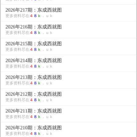
2026年217期：东成西就图
更多资料尽在
４
８
ｋ
．ｕｋ
2026年216期：东成西就图
更多资料尽在
４
８
ｋ
．ｕｋ
2026年215期：东成西就图
更多资料尽在
４
８
ｋ
．ｕｋ
2026年214期：东成西就图
更多资料尽在
４
８
ｋ
．ｕｋ
2026年213期：东成西就图
更多资料尽在
４
８
ｋ
．ｕｋ
2026年212期：东成西就图
更多资料尽在
４
８
ｋ
．ｕｋ
2026年211期：东成西就图
更多资料尽在
４
８
ｋ
．ｕｋ
2026年210期：东成西就图
更多资料尽在
４
８
ｋ
．ｕｋ