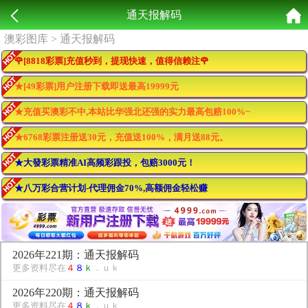
通天报解码
澳彩图库
> 通天报解码
🌹[8818彩票]充值秒到，提现快速，值得信赖注🌹
★[49彩票]用户注册下载即送最高19999元
★充值买澳彩不中,本站比华强北还强的实力最高包赔100%~
★6768彩票注册送30元，充值送100%，满月送88元。
★大發彩票精准AI高频彩跟投，包赔3000元！
★八万彩合营计划-代理佣金70%,高额佣金轻松赚
2026年221期：通天报解码
更多资料尽在
４
８
ｋ
．ｕｋ
2026年220期：通天报解码
更多资料尽在
４
８
ｋ
．ｕｋ