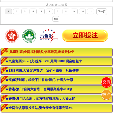
共 1687 条 1/169 页
1
2
3
4
5
6
7
8
9
10
11
下一页
169
🌹[凤凰彩票]全网福利最多,倍率最高,出款最快🌹
★九宝彩票(9b.cc)充/提享3.5%,周周38888现金红包🌹
★1588彩票,大额客户首选→我们不赚钱，只做信誉
★充值秒到账，轻松下注香港/澳门/台湾六合彩
交流
★香港/澳门/台湾六合彩，全网最高赔率48.8倍
投注
★香港/澳门六合彩，官方指定投注站，大额无忧
★全网公认彩票投注站,资金安全有保障充送2%