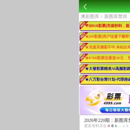
澳彩图库
> 新图库禁肖
🌹[8818彩票]充值秒到
★[49彩票]用户注册下载即
★充值买澳彩不中,本站比华
★6768彩票注册送30元，
★大發彩票精准AI高频彩跟
★八万彩合营计划-代理佣金
2026年220期：新图
更多资料尽在
４
８
ｋ
．ｕｋ