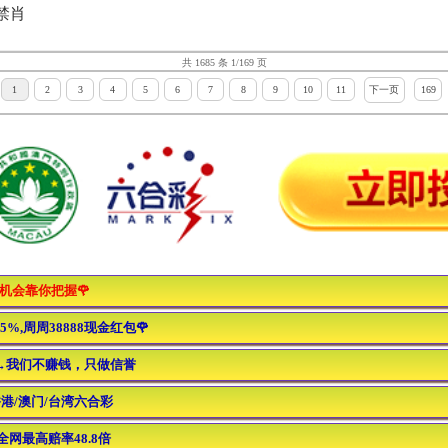
库禁肖
共 1685 条 1/169 页
1
2
3
4
5
6
7
8
9
10
11
下一页
169
 机会靠你把握🌹
.5%,周周38888现金红包🌹
选→我们不赚钱，只做信誉
港/澳门/台湾六合彩
全网最高赔率48.8倍