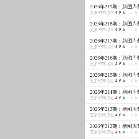
2026年219期：新图
更多资料尽在
４
８
ｋ
．ｕｋ
2026年218期：新图
更多资料尽在
４
８
ｋ
．ｕｋ
2026年217期：新图
更多资料尽在
４
８
ｋ
．ｕｋ
2026年216期：新图
更多资料尽在
４
８
ｋ
．ｕｋ
2026年215期：新图
更多资料尽在
４
８
ｋ
．ｕｋ
2026年214期：新图
更多资料尽在
４
８
ｋ
．ｕｋ
2026年213期：新图
更多资料尽在
４
８
ｋ
．ｕｋ
2026年212期：新图
更多资料尽在
４
８
ｋ
．ｕｋ