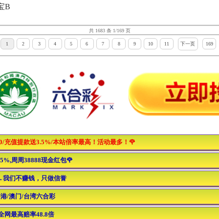
宝B
共 1683 条 1/169 页
1
2
3
4
5
6
7
8
9
10
11
下一页
169
50/充值提款送3.5%/本站倍率最高！活动最多！🌹
.5%,周周38888现金红包🌹
选→我们不赚钱，只做信誉
港/澳门/台湾六合彩
全网最高赔率48.8倍