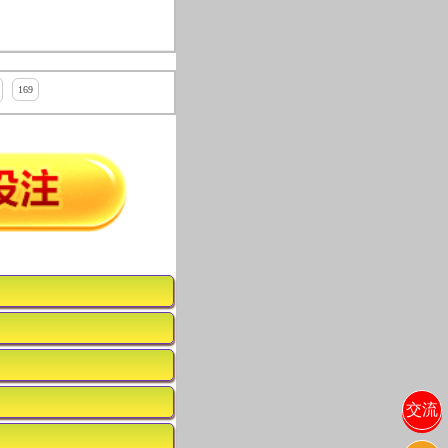
169
交流