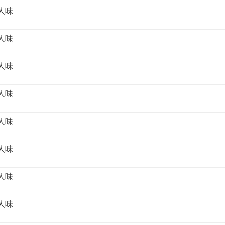
女人味
女人味
女人味
女人味
女人味
女人味
女人味
女人味