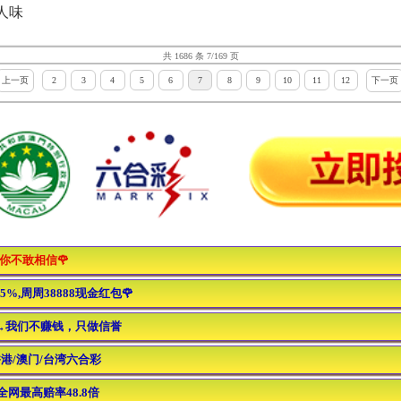
女人味
共 1686 条 7/169 页
上一页
2
3
4
5
6
7
8
9
10
11
12
下一页
到你不敢相信🌹
.5%,周周38888现金红包🌹
选→我们不赚钱，只做信誉
港/澳门/台湾六合彩
全网最高赔率48.8倍