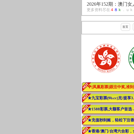
2026年152期：澳门
更多资料尽在
４
８
ｋ
．ｕｋ
首页
🌹[凤凰彩票]跟注中奖,准
★九宝彩票(9b.cc)充/提享3
★1588彩票,大额客户首
★充值秒到账，轻松下注香
★香港/澳门/台湾六合彩，