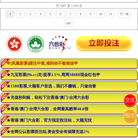
共 1687 条 1/169 页
1
2
3
4
5
6
7
8
9
10
11
下一页
169
🌹[凤凰彩票]跟注中奖,准到你不敢相信🌹
★九宝彩票(9b.cc)充/提享3.5%,周周38888现金红包🌹
★1588彩票,大额客户首选→我们不赚钱，只做信誉
★充值秒到账，轻松下注香港/澳门/台湾六合彩
交流
★香港/澳门/台湾六合彩，全网最高赔率48.8倍
投注
★香港/澳门六合彩，官方指定投注站，大额无忧
★全网公认彩票投注站,资金安全有保障充送2%