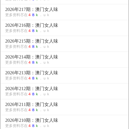
2026年217期：澳门女人味
更多资料尽在
４
８
ｋ
．ｕｋ
2026年216期：澳门女人味
更多资料尽在
４
８
ｋ
．ｕｋ
2026年215期：澳门女人味
更多资料尽在
４
８
ｋ
．ｕｋ
2026年214期：澳门女人味
更多资料尽在
４
８
ｋ
．ｕｋ
2026年213期：澳门女人味
更多资料尽在
４
８
ｋ
．ｕｋ
2026年212期：澳门女人味
更多资料尽在
４
８
ｋ
．ｕｋ
2026年211期：澳门女人味
更多资料尽在
４
８
ｋ
．ｕｋ
2026年210期：澳门女人味
更多资料尽在
４
８
ｋ
．ｕｋ