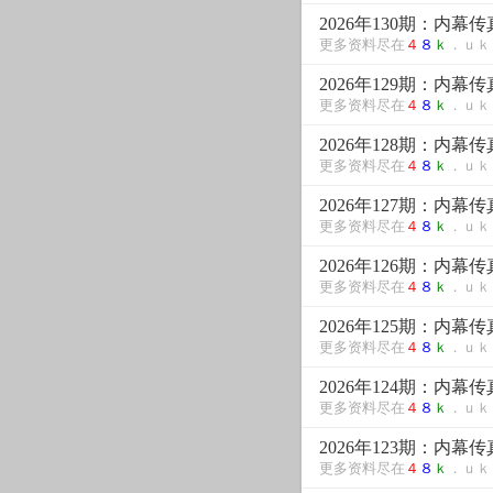
2026年130期：内幕
更多资料尽在
４
８
ｋ
．ｕｋ
2026年129期：内幕
更多资料尽在
４
８
ｋ
．ｕｋ
2026年128期：内幕
更多资料尽在
４
８
ｋ
．ｕｋ
2026年127期：内幕
更多资料尽在
４
８
ｋ
．ｕｋ
2026年126期：内幕
更多资料尽在
４
８
ｋ
．ｕｋ
2026年125期：内幕
更多资料尽在
４
８
ｋ
．ｕｋ
2026年124期：内幕
更多资料尽在
４
８
ｋ
．ｕｋ
2026年123期：内幕
更多资料尽在
４
８
ｋ
．ｕｋ