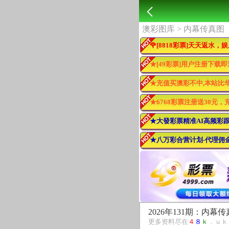
澳彩图库
> 内幕传真图
🌹[8818彩票]天天返水，
★[49彩票]用户注册下载即
★充值买澳彩不中,本站比华
★6768彩票注册送30元，
★大發彩票精准AI高频彩跟
★八万彩合营计划-代理佣金
2026年131期：内幕
更多资料尽在
４
８
ｋ
．ｕｋ