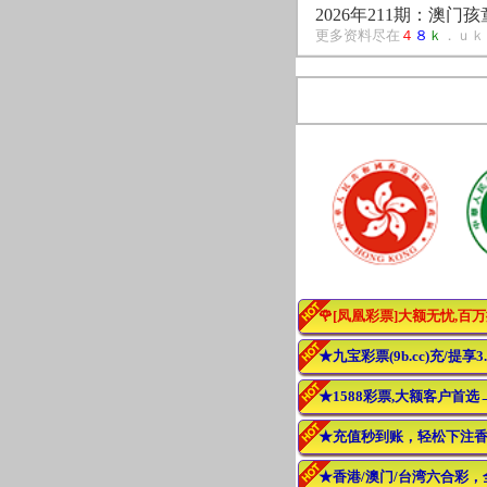
2026年211期：澳门
更多资料尽在
４
８
ｋ
．ｕｋ
🌹[凤凰彩票]大额无忧,百
★九宝彩票(9b.cc)充/提享3
★1588彩票,大额客户首
★充值秒到账，轻松下注香
★香港/澳门/台湾六合彩，