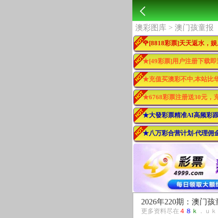
澳彩图库
> 澳门孩童报
🌹[8818彩票]天天返水，
★[49彩票]用户注册下载即
★充值买澳彩不中,本站比华
★6768彩票注册送30元，
★大發彩票精准AI高频彩跟
★八万彩合营计划-代理佣金
2026年220期：澳门
更多资料尽在
４
８
ｋ
．ｕｋ