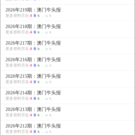
2026年219期：澳门牛头报
更多资料尽在
４
８
ｋ
．ｕｋ
2026年218期：澳门牛头报
更多资料尽在
４
８
ｋ
．ｕｋ
2026年217期：澳门牛头报
更多资料尽在
４
８
ｋ
．ｕｋ
2026年216期：澳门牛头报
更多资料尽在
４
８
ｋ
．ｕｋ
2026年215期：澳门牛头报
更多资料尽在
４
８
ｋ
．ｕｋ
2026年214期：澳门牛头报
更多资料尽在
４
８
ｋ
．ｕｋ
2026年213期：澳门牛头报
更多资料尽在
４
８
ｋ
．ｕｋ
2026年212期：澳门牛头报
更多资料尽在
４
８
ｋ
．ｕｋ