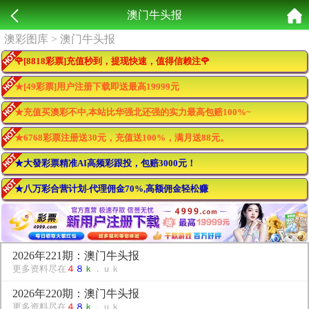
澳门牛头报
澳彩图库
> 澳门牛头报
🌹[8818彩票]充值秒到，提现快速，值得信赖注🌹
★[49彩票]用户注册下载即送最高19999元
★充值买澳彩不中,本站比华强北还强的实力最高包赔100%~
★6768彩票注册送30元，充值送100%，满月送88元。
★大發彩票精准AI高频彩跟投，包赔3000元！
★八万彩合营计划-代理佣金70%,高额佣金轻松赚
2026年221期：澳门牛头报
更多资料尽在
４
８
ｋ
．ｕｋ
2026年220期：澳门牛头报
更多资料尽在
４
８
ｋ
．ｕｋ