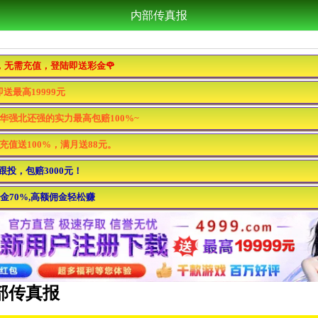
内部传真报
回归，无需充值，登陆即送彩金🌹
送最高19999元
华强北还强的实力最高包赔100%~
，充值送100%，满月送88元。
跟投，包赔3000元！
金70%,高额佣金轻松赚
内部传真报