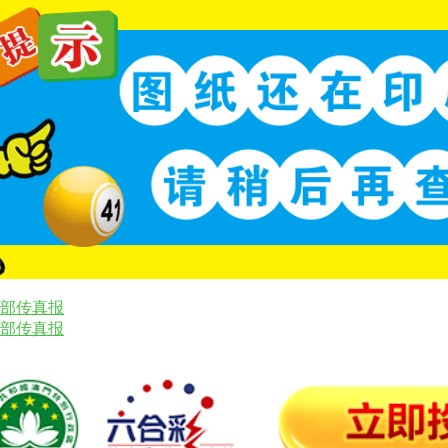
内部传真报
内部传真报