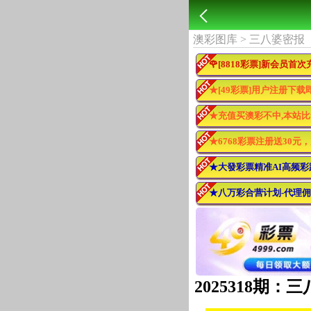
澳彩图库
>
三八婆密报
🌹[8818彩票]新会员首
★[49彩票]用户注册下载即
★充值买澳彩不中,本站比
★6768彩票注册送30元
★大發彩票精准AI高频彩
★八万彩合营计划-代理佣
2025318期：