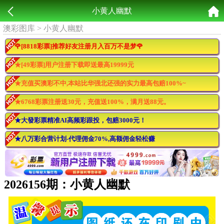
小黄人幽默
澳彩图库
>
小黄人幽默
🌹[8818彩票]推荐好友注册月入百万不是梦🌹
★[49彩票]用户注册下载即送最高19999元
★充值买澳彩不中,本站比华强北还强的实力最高包赔100%~
★6768彩票注册送30元，充值送100%，满月送88元。
★大發彩票精准AI高频彩跟投，包赔3000元！
★八万彩合营计划-代理佣金70%,高额佣金轻松赚
2026156期：小黄人幽默