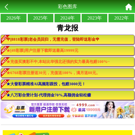
彩色图库
2026年
2025年
2024年
2023年
2022年
青龙报
🌹[8818彩票]老会员回归，无需充值，登陆即送彩金🌹
★[49彩票]用户注册下载即送最高19999元
★充值买澳彩不中,本站比华强北还强的实力最高包赔100%~
★6768彩票注册送30元，充值送100%，满月送88元。
★大發彩票精准AI高频彩跟投，包赔3000元！
★八万彩合营计划-代理佣金70%,高额佣金轻松赚