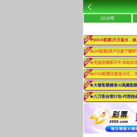
2026年
🌹[8818彩票]天天返水，
★[49彩票]用户注册下载即
★充值买澳彩不中,本站比华
★6768彩票注册送30元，
★大發彩票精准AI高频彩跟
★八万彩合营计划-代理佣金