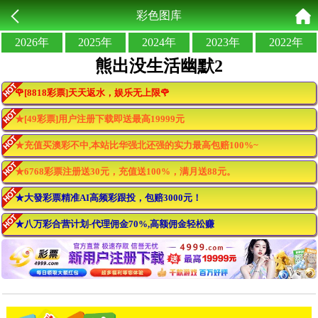
彩色图库
2026年
2025年
2024年
2023年
2022年
熊出没生活幽默2
🌹[8818彩票]天天返水，娱乐无上限🌹
★[49彩票]用户注册下载即送最高19999元
★充值买澳彩不中,本站比华强北还强的实力最高包赔100%~
★6768彩票注册送30元，充值送100%，满月送88元。
★大發彩票精准AI高频彩跟投，包赔3000元！
★八万彩合营计划-代理佣金70%,高额佣金轻松赚